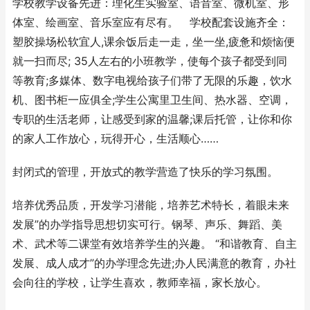
学校教学设备先进：理化生实验室、语音室、微机室、形
体室、绘画室、音乐室应有尽有。 学校配套设施齐全：
塑胶操场松软宜人,课余饭后走一走，坐一坐,疲惫和烦恼便
就一扫而尽; 35人左右的小班教学，使每个孩子都受到同
等教育;多媒体、数字电视给孩子们带了无限的乐趣，饮水
机、图书柜一应俱全;学生公寓里卫生间、热水器、空调，
专职的生活老师，让感受到家的温馨;课后托管，让你和你
的家人工作放心，玩得开心，生活顺心……
封闭式的管理，开放式的教学营造了快乐的学习氛围。
培养优秀品质，开发学习潜能，培养艺术特长，着眼未来
发展”的办学指导思想切实可行。钢琴、声乐、舞蹈、美
术、武术等二课堂有效培养学生的兴趣。 “和谐教育、自主
发展、成人成才”的办学理念先进;办人民满意的教育，办社
会向往的学校，让学生喜欢，教师幸福，家长放心。