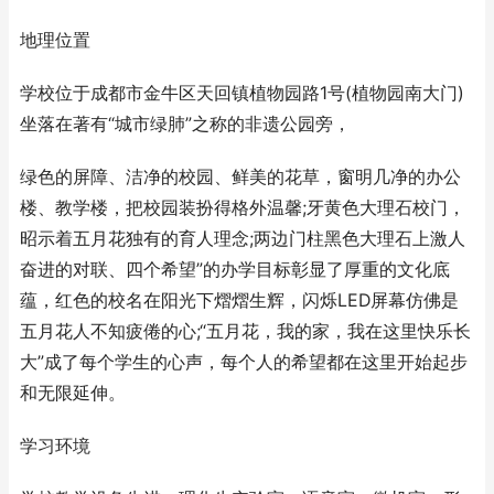
地理位置
学校位于成都市金牛区天回镇植物园路1号(植物园南大门)
坐落在著有“城市绿肺”之称的非遗公园旁，
绿色的屏障、洁净的校园、鲜美的花草，窗明几净的办公
楼、教学楼，把校园装扮得格外温馨;牙黄色大理石校门，
昭示着五月花独有的育人理念;两边门柱黑色大理石上激人
奋进的对联、四个希望”的办学目标彰显了厚重的文化底
蕴，红色的校名在阳光下熠熠生辉，闪烁LED屏幕仿佛是
五月花人不知疲倦的心;“五月花，我的家，我在这里快乐长
大”成了每个学生的心声，每个人的希望都在这里开始起步
和无限延伸。
学习环境