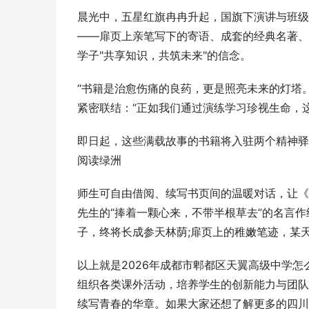
晨光中，五星红旗冉冉升起，国旗下演讲与班级
——扉页上亲笔写下的寄语、成套的经典名著、
学子"共享知识，共筑未来"的信念。
“书籍是治愈伤痛的良药，更是照亮未来的灯塔
紧密联结：“正如我们通过演练学习珍视生命，
即日起，这些满载故事的书籍将入驻两个精神驿
阅读绿洲
师生可自由借阅、续写书页间的温暖对话，让《
先生的“捧着一颗心来，不带半根草去”的名言
子，终将长成参天林荫;扉页上的稚嫩笔迹，某
以上就是2026年成都市郫都区天翼高级中学
组织各类课外活动，培养学生的创新能力与团队
续写青春的华章。如果大家还想了解更多的四川