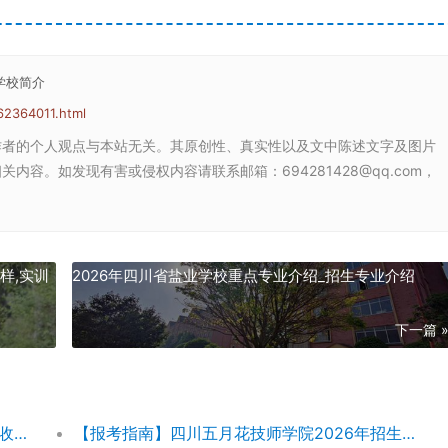
学校简介
62364011.html
作者的个人观点与本站无关。其原创性、真实性以及文中陈述文字及图片
容。如发现有害或侵权内容请联系邮箱：694281428@qq.com，
样,实训
2026年四川省盐业学校重点专业介绍_招生专业介绍
下一篇 
【五月花学费】四川五月花技师学院2026年收费标准及招生专业
【报考指南】四川五月花技师学院2026年招生简章及学费表