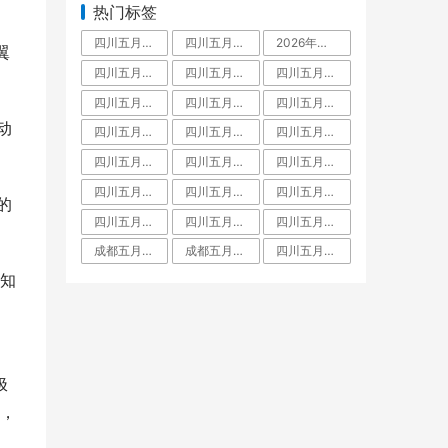
热门标签
四川五月花技师学院是中专还是大专,毕业拿什么学历文凭
四川五月花技师学院占地面积有多大
2026年四川五月花技师学院教师招聘,五月花老师工资待遇
翼
四川五月花技师学院学费多少
四川五月花技师学院怎么样
四川五月花技师学院好不好
四川五月花技师学院是什么学校
四川五月花技师学院是大专还是中专,师资力量
四川五月花技师学院是大专吗
动
四川五月花技师学院教师待遇
四川五月花技师学院金堂校区
四川五月花技师学院招聘
四川五月花技师学院团结校区
四川五月花技师学院教师工资待遇多少钱一月
四川五月花技师学院升学班
四川五月花技师学校是人社局还是教育局
四川五月花技师学院是职高吗
四川五月花技师学院有什么专业
的
四川五月花技师学院怎么样郫县
四川五月花技师学院是公办还是民办学校
四川五月花技师学院好不好大家觉得
成都五月花是啥文凭
成都五月花职业学校学费
四川五月花技师学院是什么学校全日制技师院校
知
极
，