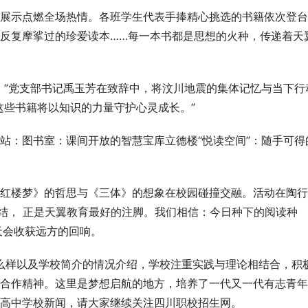
展示点燃全场热情。各班学生代表手捧精心挑选的书籍依次登台
反复摩挲过的珍爱读本……每一本书都是思想的火种，传递着天
。”党支部书记禹玉芳在致辞中，将汶川地震的集体记忆与当下行
这些书籍将以知识的力量守护心灵成长。”
站：图书室：课间开放的智慧宝库立德楼“悦读空间”：随手可得
红楼梦》的哲思与《三体》的想象在校园碰撞交融。活动在陶行
作结， 正是天翼教育最好的注脚。我们相信：今日种下的阅读种
天会收获远方的回响。
怎么样以及学校简介的情况介绍，学校注重实践与理论相结合，积
合作精神。这里是梦想启航的地方，培养了一代又一代有志青年
高中学校新闻，请大家继续关注四川职校招生网。