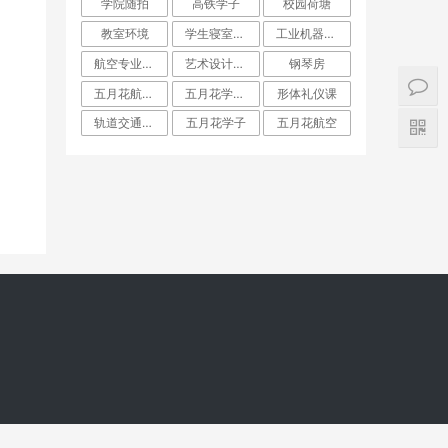
学院随拍
高铁学子
校园荷塘
教室环境
学生寝室住宿环境
工业机器人专业实训
航空专业实训
艺术设计专业画室
钢琴房
五月花航空专业学子
五月花学生寝室
形体礼仪课
轨道交通实训中心
五月花学子
五月花航空