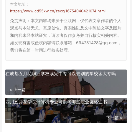
本文地址：
https://www.cd55xw.cn/zsxx/16754040421074.html
免责声明
：本文内容均来源于互联网，仅代表文章作者的个人
观点与本站无关。其原创性、真实性以及文中陈述文字及图片
和内容未经本站证实，请读者仅作参考并自行核实相关内容。
如发现有害或侵权内容请联系邮箱：694281428@qq.com，
我们将在第一时间进行核实处理。
在成都五月花职业学校读完中专可以去别的学校读大专吗
« 上一篇
四川五月花学院计算机专业可以考哪些职业资格证书
下一篇 »