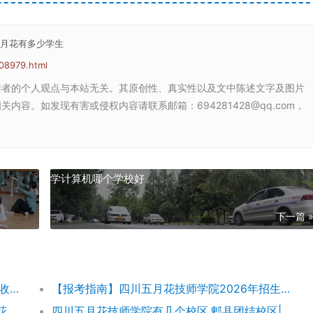
五月花有多少学生
08979.html
作者的个人观点与本站无关。其原创性、真实性以及文中陈述文字及图片
容。如发现有害或侵权内容请联系邮箱：694281428@qq.com，
学计算机哪个学校好
下一篇 
【五月花学费】四川五月花技师学院2026年收费标准及招生专业
【报考指南】四川五月花技师学院2026年招生简章及学费表
四川五月花技师学院团结校区地址,郫都五月花校园环境好不好
四川五月花技师学院有几个校区,郫县团结校区|金堂校区|康定分校