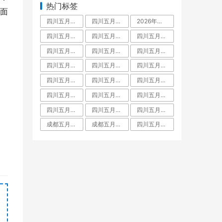
热门标签
面
四川五月花技师学院是中专还是大专,毕业拿什么学历文凭
四川五月花技师学院占地面积有多大
2026年四川五月花技师学院教师招聘,五月花老师工资待遇
四川五月花技师学院学费多少
四川五月花技师学院怎么样
四川五月花技师学院好不好
四川五月花技师学院是什么学校
四川五月花技师学院是大专还是中专,师资力量
四川五月花技师学院是大专吗
四川五月花技师学院教师待遇
四川五月花技师学院金堂校区
四川五月花技师学院招聘
四川五月花技师学院团结校区
四川五月花技师学院教师工资待遇多少钱一月
四川五月花技师学院升学班
四川五月花技师学校是人社局还是教育局
四川五月花技师学院是职高吗
四川五月花技师学院有什么专业
四川五月花技师学院怎么样郫县
四川五月花技师学院是公办还是民办学校
四川五月花技师学院好不好大家觉得
成都五月花是啥文凭
成都五月花职业学校学费
四川五月花技师学院是什么学校全日制技师院校