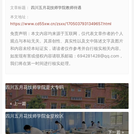
文章标题：
四川五月花技师学院教师待遇
本文地址：
https://www.cd55xw.cn/zsxx/1705037931349657.html
免责声明
：本文内容均来源于互联网，仅代表文章作者的个人
观点与本站无关。其原创性、真实性以及文中陈述文字及图片
和内容未经本站证实，请读者仅作参考并自行核实相关内容。
如发现有害或侵权内容请联系邮箱：694281428@qq.com，
我们将在第一时间进行核实处理。
四川五月花技师学院是大专吗
« 上一篇
四川五月花技师学院金堂校区
下一篇 »