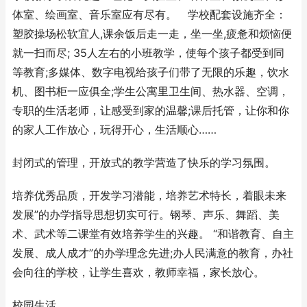
体室、绘画室、音乐室应有尽有。 学校配套设施齐全：
塑胶操场松软宜人,课余饭后走一走，坐一坐,疲惫和烦恼便
就一扫而尽; 35人左右的小班教学，使每个孩子都受到同
等教育;多媒体、数字电视给孩子们带了无限的乐趣，饮水
机、图书柜一应俱全;学生公寓里卫生间、热水器、空调，
专职的生活老师，让感受到家的温馨;课后托管，让你和你
的家人工作放心，玩得开心，生活顺心……
封闭式的管理，开放式的教学营造了快乐的学习氛围。
培养优秀品质，开发学习潜能，培养艺术特长，着眼未来
发展”的办学指导思想切实可行。钢琴、声乐、舞蹈、美
术、武术等二课堂有效培养学生的兴趣。 “和谐教育、自主
发展、成人成才”的办学理念先进;办人民满意的教育，办社
会向往的学校，让学生喜欢，教师幸福，家长放心。
校园生活