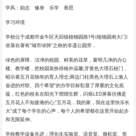
学风：励志 修身 乐学 善思
学习环境
学校位于成都市金牛区天回镇植物园路1号(植物园南大门)
坐落在著有“城市绿肺”之称的非遗公园旁，
绿色的屏障、洁净的校园、鲜美的花草，窗明几净的办公
楼、教学楼，把校园装扮得格外温馨;牙黄色大理石校门，
昭示着五月花独有的育人理念;两边门柱黑色大理石上激人
奋进的对联、四个希望”的办学目标彰显了厚重的文化底
蕴，红色的校名在阳光下熠熠生辉，闪烁LED屏幕仿佛是
五月花人不知疲倦的心;“五月花，我的家，我在这里快乐长
大”成了每个学生的心声，每个人的希望都在这里开始起步
和无限延伸。
学校教学设备先进：理化生实验室、语音室、微机室、形